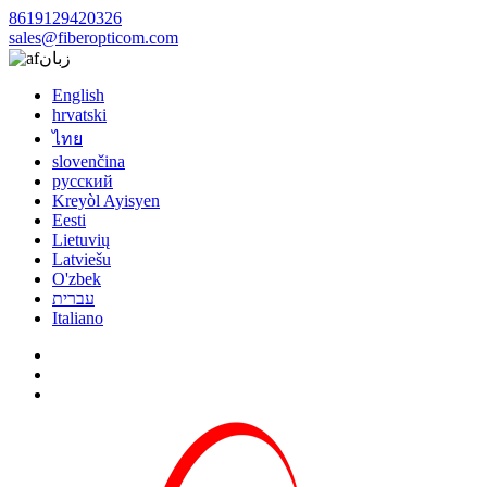
8619129420326
sales@fiberopticom.com
زبان
English
hrvatski
ไทย
slovenčina
русский
Kreyòl Ayisyen
Eesti
Lietuvių
Latviešu
O'zbek
עברית
Italiano