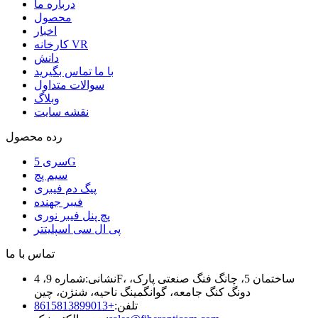
درباره ما
محصول
اخبار
کارخانه VR
دانش
با ما تماس بگیرید
سوالات متداول
وبلاگ
نقشه سایت
رده محصول
سری 5G
سیم پچ
پیگ دم فیبری
فیبر جهنده
پچ پنل فیبر نوری
پی ال سی اسپلیتتر
تماس با ما
نشانی:
شماره 9، 4F، ساختمان 5، چانگ فنگ صنعتی پارک،
دونگ کنگ جامعه، گوانگمینگ ناحیه، شنژن، چین
تلفن:
+8615813899013