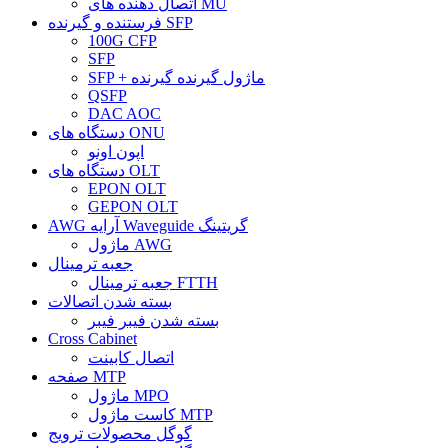
اتصال دهنده های MU
فرستنده و گیرنده SFP
100G CFP
SFP
SFP + ماژول گیرنده گیرنده
QSFP
DAC AOC
دستگاه های ONU
اپون اونو
دستگاه های OLT
EPON OLT
GEPON OLT
AWG آرایه Waveguide گریتینگ
ماژول AWG
جعبه ترمینال
جعبه ترمینال FTTH
بسته شدن اتصالات
بسته شدن فیبر فیبر
Cross Cabinet
اتصال کابینت
صفحه MTP
ماژول MPO
کاست ماژول MTP
گوگل محصولات ترویج