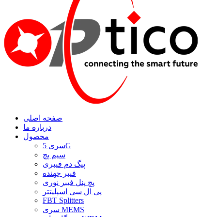
صفحه اصلی
درباره ما
محصول
سری 5G
سیم پچ
پیگ دم فیبری
فیبر جهنده
پچ پنل فیبر نوری
پی ال سی اسپلیتتر
FBT Splitters
سری MEMS