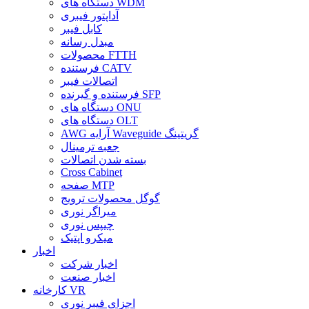
دستگاه های WDM
آداپتور فیبری
کابل فیبر
مبدل رسانه
محصولات FTTH
فرستنده CATV
اتصالات فیبر
فرستنده و گیرنده SFP
دستگاه های ONU
دستگاه های OLT
AWG آرایه Waveguide گریتینگ
جعبه ترمینال
بسته شدن اتصالات
Cross Cabinet
صفحه MTP
گوگل محصولات ترویج
میراگر نوری
چیپس نوری
میکرو اپتیک
اخبار
اخبار شرکت
اخبار صنعت
کارخانه VR
اجزای فیبر نوری