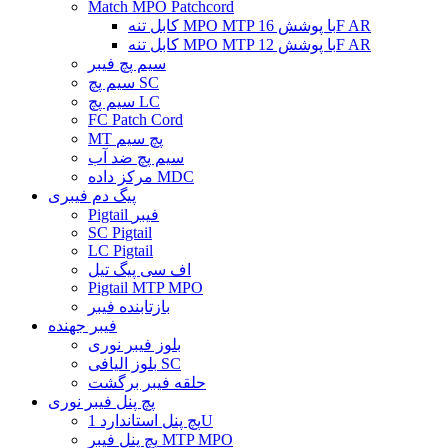
Match MPO Patchcord
کابل تنه MPO MTP با پوشش 16F AR
کابل تنه MPO MTP با پوشش 12F AR
سیم پچ فیبر
سیم پچ SC
سیم پچ LC
FC Patch Cord
MT پچ سیم
سیم پچ ضد آب
مرکز داده MDC
پیگ دم فیبری
Pigtail فیبر
SC Pigtail
LC Pigtail
اف سی پیگ تیل
Pigtail MTP MPO
بازتابنده فیبر
فیبر جهنده
بلوز فیبر نوری
بلوز الیافی SC
حلقه فیبر برگشت
پچ پنل فیبر نوری
پچ پنل استاندارد 1U
پچ پنل فیبر MTP MPO