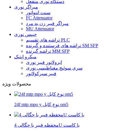
دستگاه نوری منفعل
میراگر نوری
سنت اتنواتور
FC Attenuator
میراگر فیبر زن به مرد
MU Attenuator
چیپس نوری
تراشه های تقسیم PLC
تراشه های فرستنده و گیرنده SM SFP
تراشه گیرنده MM SFP
میکرو اپتیک
ایزولاتور فیبر نوری
سری سوئیچ مغناطیسی نوری
فیبر سیرکولاتور
محصولات ویژه
24f mtp mpo y نوع کابل om5
محفظه فیبر با چگالی 4U با کاست