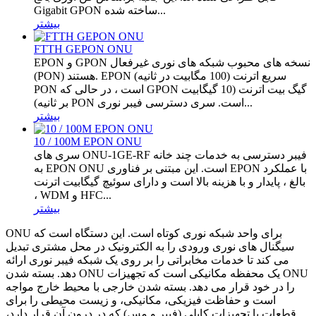
Gigabit GPON ساخته شده...
بیشتر
FTTH GEPON ONU
EPON و GPON نسخه های محبوب شبکه های نوری غیرفعال
(PON) هستند. EPON سریع اترنت (100 مگابیت در ثانیه)
PON است ، در حالی که GPON گیگ بیت اترنت (10 گیگابیت
بر ثانیه) PON است. سری دسترسی فیبر نوری...
بیشتر
10 / 100M EPON ONU
سری های ONU-1GE-RF فیبر دسترسی به خدمات چند خانه
به EPON ONU است.
این مبتنی بر فناوری EPON با عملکرد
بالغ ، پایدار و با هزینه بالا است و دارای سوئیچ گیگابیت اترنت
، WDM و HFC...
بیشتر
ONU برای واحد شبکه نوری کوتاه است. این دستگاه است که
سیگنال های نوری ورودی را به الکترونیک در محل مشتری تبدیل
می کند تا خدمات مخابراتی را بر روی یک شبکه فیبر نوری ارائه
دهد. بسته شدن ONU یک محفظه مکانیکی است که تجهیزات ONU
را در خود قرار می دهد. بسته شدن خارجی با محیط خارج مواجه
است و حفاظت فیزیکی، مکانیکی، و زیست محیطی را برای
قطعات یا تجهیزات کابلی (فیبر و مس) که در درون آن قرار دارد،